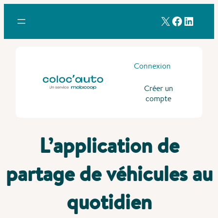
Aller
Compte X de Mobicoop
Compte Facebook de Mobico
Compte LinkedIn de
au
contenu
Connexion
Créer un
compte
L’application de
partage de véhicules au
quotidien